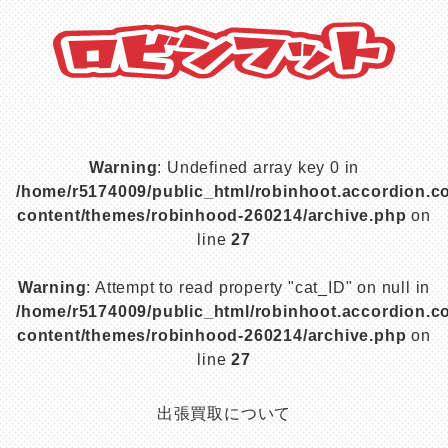
Warning
: Undefined array key 0 in
/home/r5174009/public_html/robinhoot.accordion.c
content/themes/robinhood-260214/archive.php
on
line
27
Warning
: Attempt to read property "cat_ID" on null in
/home/r5174009/public_html/robinhoot.accordion.c
content/themes/robinhood-260214/archive.php
on
line
27
出張買取について